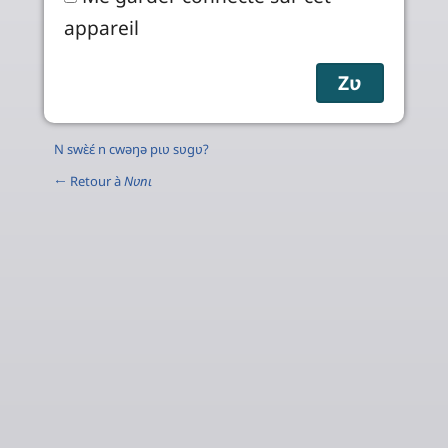
appareil
N swɛ̀ɛ́ n cwəŋə pɩʋ sʋgʋ?
← Retour à
Nʋnɩ