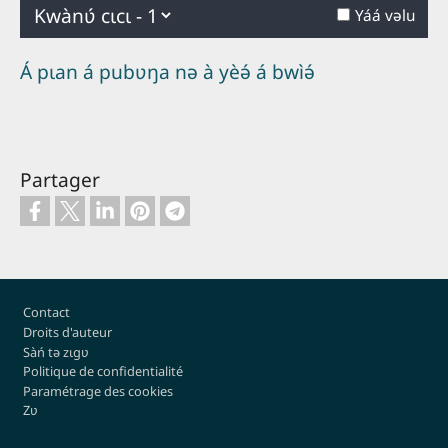
Kwa
Kʋ
Yáá vəlu
vəku
daa
lá
Á pɩan á pubʋŋa nə à yèə́ á bwìə́
Partager
Pied de page
Contact
Droits d'auteur
Sàń tə zɩgʋ
Politique de confidentialité
Paramétrage des cookies
Zʋ