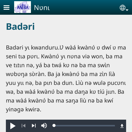
Aller au contenu principal
Nʋnɩ
Se
Badəri
Badəri yɩ kwanduru.Ʋ wàá kwànʋ́ ʋ dwí ʋ ma
seni tɩa pʋrɩ. Kwànʋ́ yɩ nʋna viə won, ba ma
ve tɩtɩn nə, yá ba twá kʋ nə ba ma swɩ̀n
wʋbʋŋa sʋ̀ràn. Ba ja kwànʋ́ ba ma zɩ̀n lɩ̀à
yuu yɩɩ nə, ba pɩn ba dun. Lìù nə wulə pucʋnɩ
wa, ba wàá kwànʋ́ ba ma daŋa kʋ tíú jɩɩn. Ba
ma wàá kwànʋ́ ba ma saŋa lìù nə ba kwí
yinəgə kwirə.
Loaded
:
Dú
Sourdine
0.36%