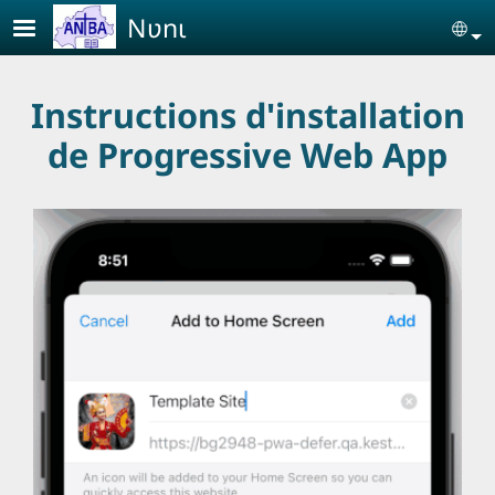
Aller au contenu principal
Nʋnɩ
Se
Instructions d'installation
de Progressive Web App