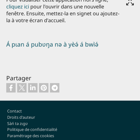
cliquez ici
pour l'ouvrir dans une nouvelle
fenêtre. Ensuite, mettez-la en signet ou ajoutez-
la à votre écran d'accueil.
Á pɩan á pubʋŋa nə à yèə́ á bwìə́
Partager
Pied de page
Contact
Droits d'auteur
Sàń tə zɩgʋ
Politique de confidentialité
Paramétrage des cookies