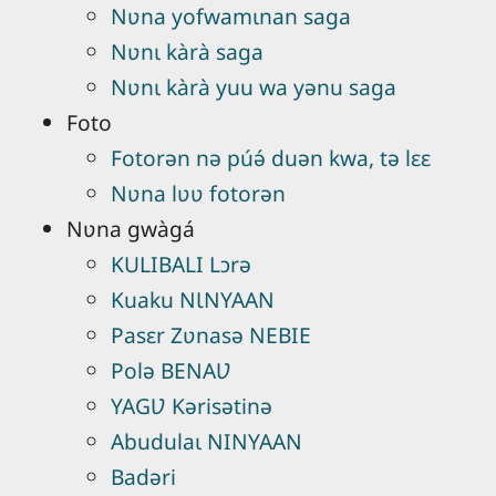
Nʋna yofwamɩnan saga
Nʋnɩ kàrà saga
Nʋnɩ kàrà yuu wa yənu saga
Foto
Fotorən nə púə́ duən kwa, tə lɛɛ
Nʋna lʋʋ fotorən
Nʋna gwàgá
KULIBALI Lɔrə
Kuaku NƖNYAAN
Pasɛr Zʋnasə NEBIE
Polə BENAƲ
YAGƲ Kərisətinə
Abudulaɩ NINYAAN
Badəri