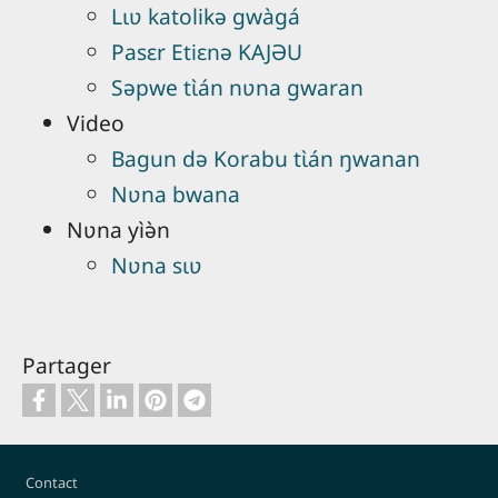
Lɩʋ katolikə gwàgá
Pasɛr Etiɛnə KAJƏU
Səpwe tɩ̀án nʋna gwaran
Video
Bagun də Korabu tɩ̀án ŋwanan
Nʋna bwana
Nʋna yìə̀n
Nʋna sɩʋ
Partager
Pied de page
Contact